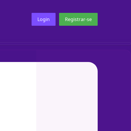
Login
Registrar-se