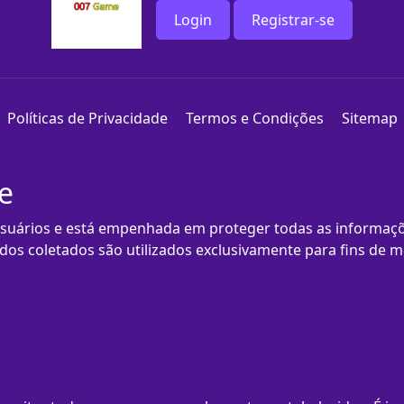
Login
Registrar-se
Políticas de Privacidade
Termos e Condições
Sitemap
de
 usuários e está empenhada em proteger todas as informaçõ
os coletados são utilizados exclusivamente para fins de m