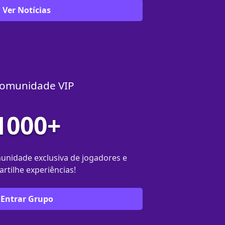
Ver Notícias
Comunidade VIP
1000+
unidade exclusiva de jogadores e
rtilhe experiências!
Entrar Grupo