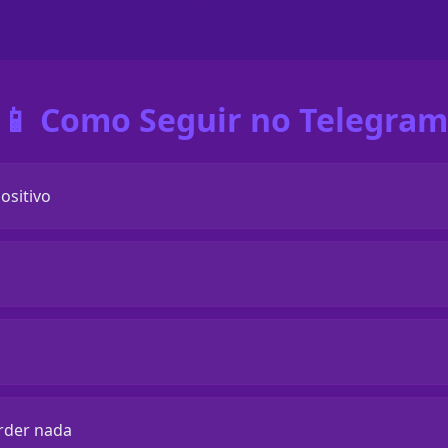
📱 Como Seguir no Telegram
ositivo
erder nada