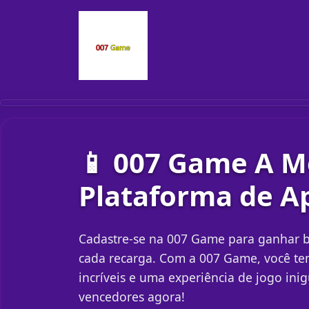
📱 007 Game A M
Plataforma de A
Cadastre-se na 007 Game para ganhar 
cada recarga. Com a 007 Game, você t
incríveis e uma experiência de jogo inig
vencedores agora!