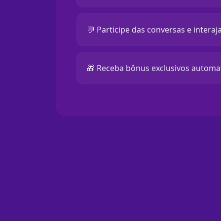
💬 Participe das conversas e interaj
🎁 Receba bônus exclusivos autom