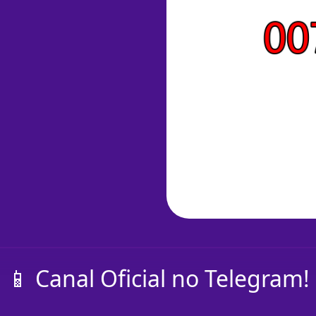
📱 Canal Oficial no Telegram!