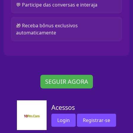
💬 Participe das conversas e interaja
🎁 Receba bônus exclusivos
automaticamente
SEGUIR AGORA
Acessos
Login
Registrar-se