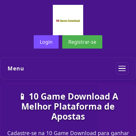
Login
Registrar-se
Menu
📱 10 Game Download A
Melhor Plataforma de
Apostas
Cadastre-se na 10 Game Download para ganhar