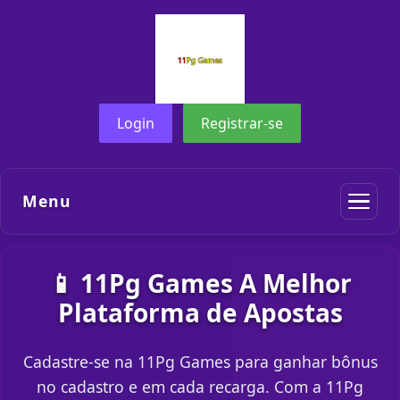
Login
Registrar-se
Menu
📱 11Pg Games A Melhor
Plataforma de Apostas
Cadastre-se na 11Pg Games para ganhar bônus
no cadastro e em cada recarga. Com a 11Pg