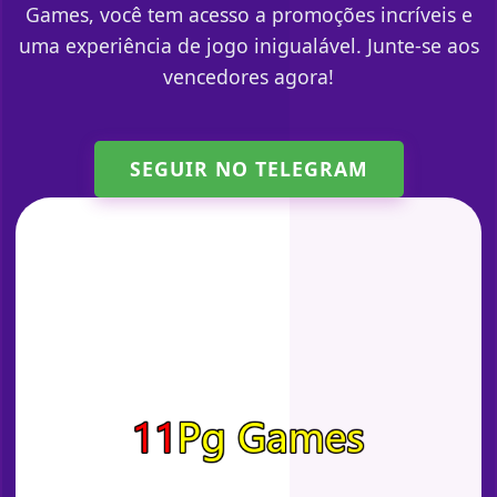
Games, você tem acesso a promoções incríveis e
uma experiência de jogo inigualável. Junte-se aos
vencedores agora!
SEGUIR NO TELEGRAM