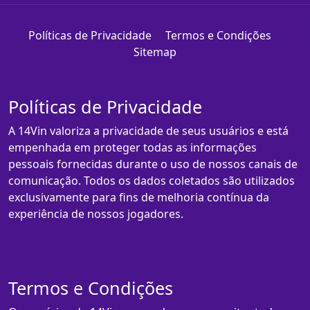
Políticas de Privacidade
Termos e Condições
Sitemap
Políticas de Privacidade
A 14Vin valoriza a privacidade de seus usuários e está
empenhada em proteger todas as informações
pessoais fornecidas durante o uso de nossos canais de
comunicação. Todos os dados coletados são utilizados
exclusivamente para fins de melhoria contínua da
experiência de nossos jogadores.
Termos e Condições