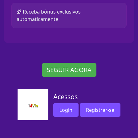
🎁 Receba bônus exclusivos
automaticamente
SEGUIR AGORA
Acessos
Login
Registrar-se