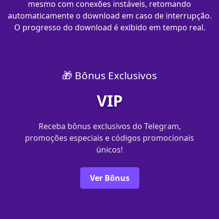
mesmo com conexões instáveis, retomando
automaticamente o download em caso de interrupção.
O progresso do download é exibido em tempo real.
🎁 Bônus Exclusivos
VIP
Receba bônus exclusivos do Telegram,
promoções especiais e códigos promocionais
únicos!
Ver Bônus