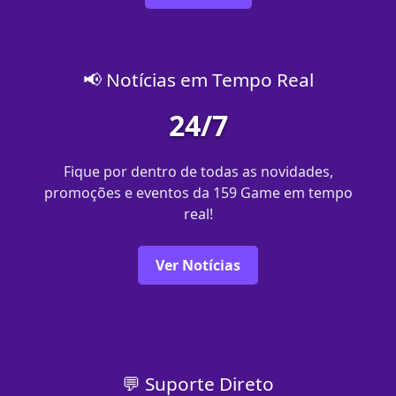
📢 Notícias em Tempo Real
24/7
Fique por dentro de todas as novidades,
promoções e eventos da 159 Game em tempo
real!
Ver Notícias
💬 Suporte Direto