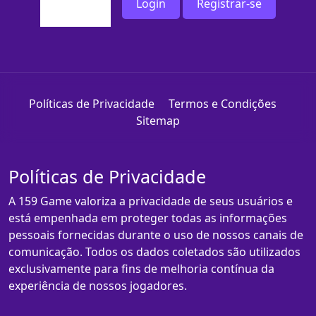
Login
Registrar-se
Políticas de Privacidade
Termos e Condições
Sitemap
Políticas de Privacidade
A 159 Game valoriza a privacidade de seus usuários e
está empenhada em proteger todas as informações
pessoais fornecidas durante o uso de nossos canais de
comunicação. Todos os dados coletados são utilizados
exclusivamente para fins de melhoria contínua da
experiência de nossos jogadores.