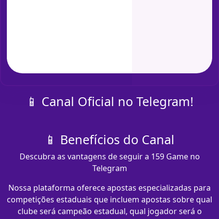
📱 Canal Oficial no Telegram!
📱 Benefícios do Canal
Descubra as vantagens de seguir a 159 Game no
Telegram
Nossa plataforma oferece apostas especializadas para
competições estaduais que incluem apostas sobre qual
clube será campeão estadual, qual jogador será o