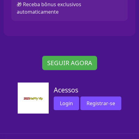
🎁 Receba bônus exclusivos
automaticamente
SEGUIR AGORA
Acessos
Login
Registrar-se