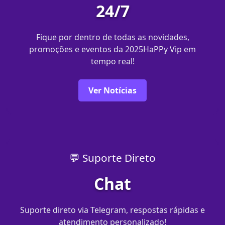
24/7
Fique por dentro de todas as novidades,
promoções e eventos da 2025HaPPy Vip em
tempo real!
Ver Notícias
💬 Suporte Direto
Chat
Suporte direto via Telegram, respostas rápidas e
atendimento personalizado!