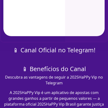
📱 Canal Oficial no Telegram!
📱 Benefícios do Canal
Descubra as vantagens de seguir a 2025HaPPy Vip no
Telegram
A 2025HaPPy Vip é um aplicativo de apostas com
grandes ganhos a partir de pequenos valores — a
plataforma oficial 2025HaPPy Vip Brasil garante justiça