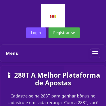
Login
Registrar-se
Menu
📱 288T A Melhor Plataforma
de Apostas
Cadastre-se na 288T para ganhar bônus no
cadastro e em cada recarga. Com a 288T, você