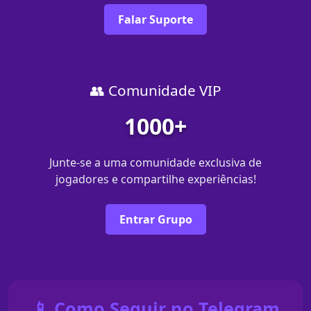
Falar Suporte
👥 Comunidade VIP
1000+
Junte-se a uma comunidade exclusiva de
jogadores e compartilhe experiências!
Entrar Grupo
📱 Como Seguir no Telegram