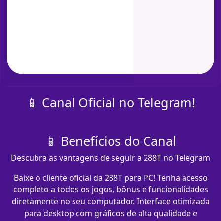
📱 Canal Oficial no Telegram!
📱 Benefícios do Canal
Descubra as vantagens de seguir a 288T no Telegram
Baixe o cliente oficial da 288T para PC! Tenha acesso
completo a todos os jogos, bônus e funcionalidades
diretamente no seu computador. Interface otimizada
para desktop com gráficos de alta qualidade e