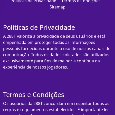
Políticas de Privacidade
Termos e Condições
Sitemap
Políticas de Privacidade
A 288T valoriza a privacidade de seus usuários e está
empenhada em proteger todas as informações
pessoais fornecidas durante o uso de nossos canais de
comunicação. Todos os dados coletados são utilizados
exclusivamente para fins de melhoria contínua da
experiência de nossos jogadores.
Termos e Condições
Os usuários da 288T concordam em respeitar todas as
regras e regulamentos estabelecidos. É importante ler