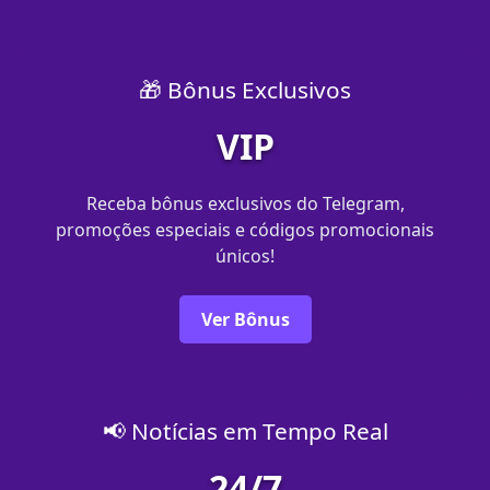
🎁 Bônus Exclusivos
VIP
Receba bônus exclusivos do Telegram,
promoções especiais e códigos promocionais
únicos!
Ver Bônus
📢 Notícias em Tempo Real
24/7