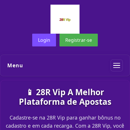
Login
Registrar-se
Menu
📱 28R Vip A Melhor
Plataforma de Apostas
Cadastre-se na 28R Vip para ganhar bônus no
cadastro e em cada recarga. Com a 28R Vip, você