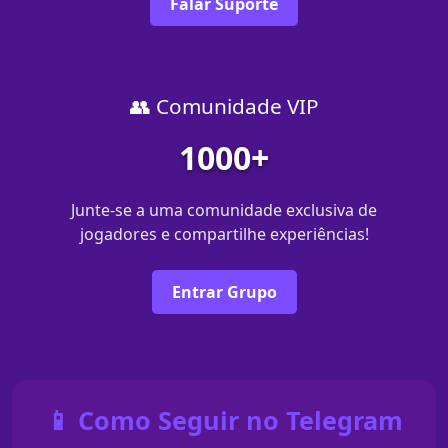
Falar Suporte
👥 Comunidade VIP
1000+
Junte-se a uma comunidade exclusiva de
jogadores e compartilhe experiências!
Entrar Grupo
📱 Como Seguir no Telegram