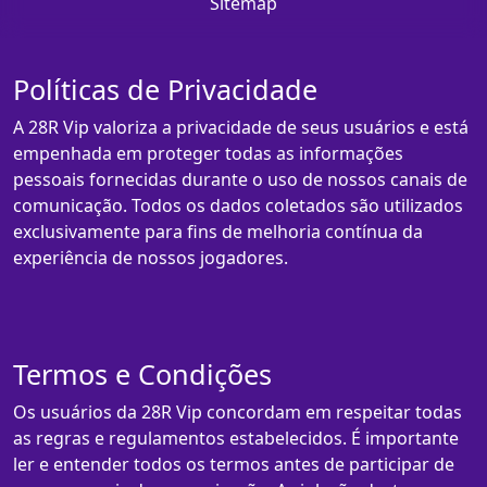
Sitemap
Políticas de Privacidade
A 28R Vip valoriza a privacidade de seus usuários e está
empenhada em proteger todas as informações
pessoais fornecidas durante o uso de nossos canais de
comunicação. Todos os dados coletados são utilizados
exclusivamente para fins de melhoria contínua da
experiência de nossos jogadores.
Termos e Condições
Os usuários da 28R Vip concordam em respeitar todas
as regras e regulamentos estabelecidos. É importante
ler e entender todos os termos antes de participar de