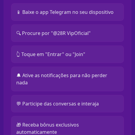
📱 Baixe o app Telegram no seu dispositivo
🔍 Procure por "@28R VipOficial"
👆 Toque em "Entrar" ou "Join"
🔔 Ative as notificações para não perder
nada
💬 Participe das conversas e interaja
🎁 Receba bônus exclusivos
automaticamente