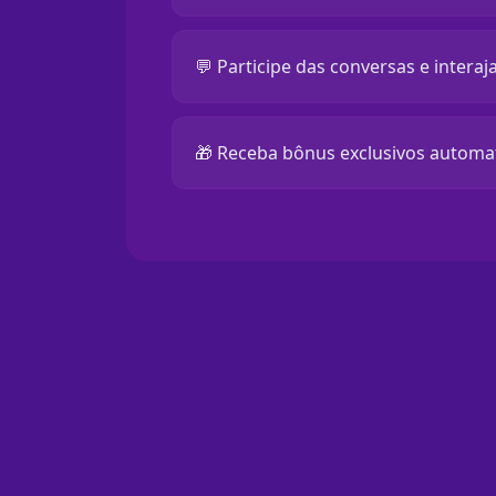
💬 Participe das conversas e interaj
🎁 Receba bônus exclusivos autom