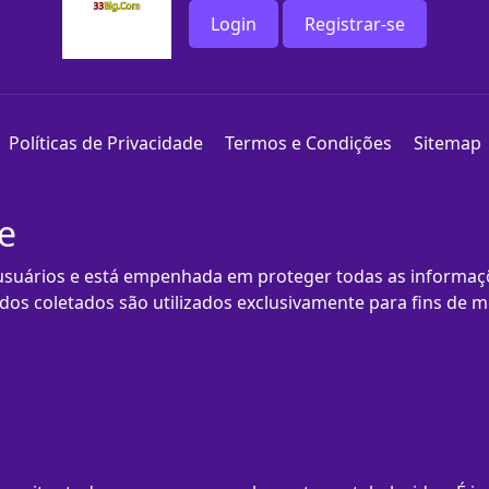
Login
Registrar-se
Políticas de Privacidade
Termos e Condições
Sitemap
de
 usuários e está empenhada em proteger todas as informaç
os coletados são utilizados exclusivamente para fins de m