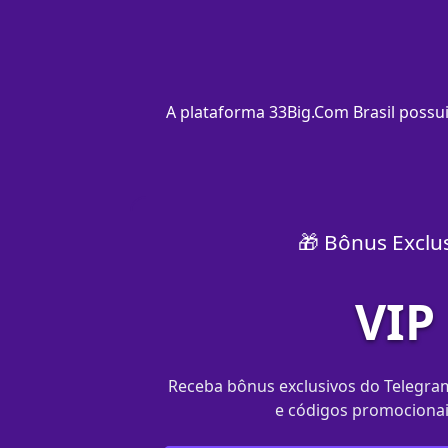
A plataforma 33Big.Com Brasil possu
🎁 Bônus Exclu
VIP
Receba bônus exclusivos do Telegra
e códigos promocionai