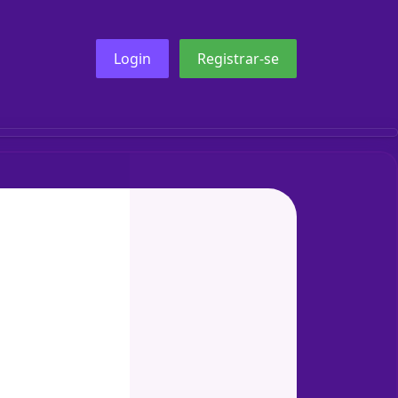
Login
Registrar-se