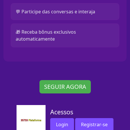
💬 Participe das conversas e interaja
🎁 Receba bônus exclusivos
automaticamente
SEGUIR AGORA
Acessos
Login
Registrar-se