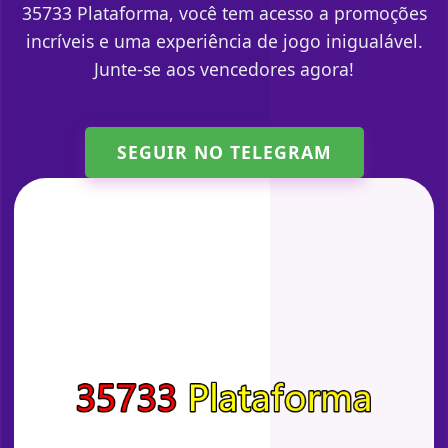
35733 Plataforma, você tem acesso a promoções
incríveis e uma experiência de jogo inigualável.
Junte-se aos vencedores agora!
SEGUIR NO TELEGRAM