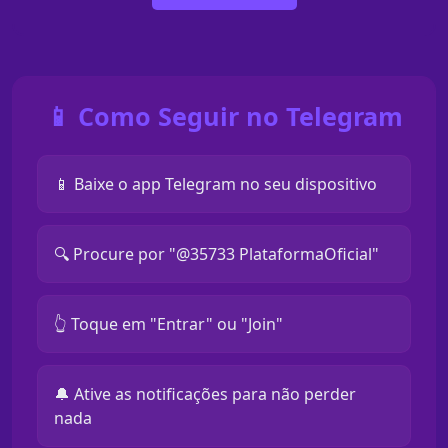
📱 Como Seguir no Telegram
📱 Baixe o app Telegram no seu dispositivo
🔍 Procure por "@35733 PlataformaOficial"
👆 Toque em "Entrar" ou "Join"
🔔 Ative as notificações para não perder
nada