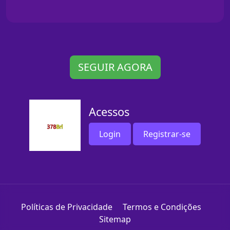
SEGUIR AGORA
Acessos
Login
Registrar-se
Políticas de Privacidade
Termos e Condições
Sitemap