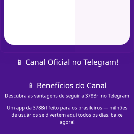
📱 Canal Oficial no Telegram!
📱 Benefícios do Canal
Descubra as vantagens de seguir a 378Brl no Telegram
Um app da 378Brl feito para os brasileiros — milhões
de usuários se divertem aqui todos os dias, baixe
agora!