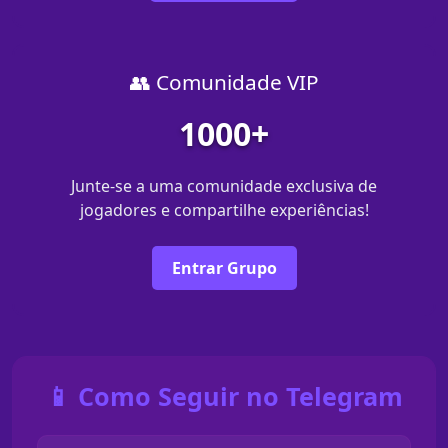
👥 Comunidade VIP
1000+
Junte-se a uma comunidade exclusiva de
jogadores e compartilhe experiências!
Entrar Grupo
📱 Como Seguir no Telegram