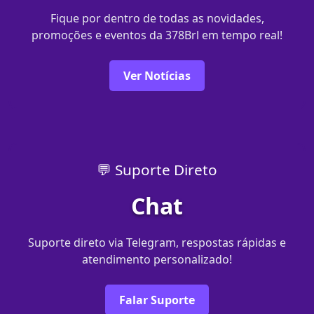
Fique por dentro de todas as novidades,
promoções e eventos da 378Brl em tempo real!
Ver Notícias
💬 Suporte Direto
Chat
Suporte direto via Telegram, respostas rápidas e
atendimento personalizado!
Falar Suporte