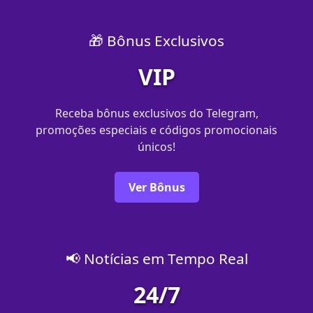
🎁 Bônus Exclusivos
VIP
Receba bônus exclusivos do Telegram,
promoções especiais e códigos promocionais
únicos!
Ver Bônus
📢 Notícias em Tempo Real
24/7