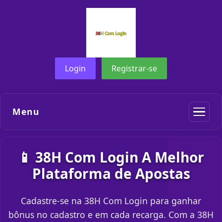
Login
Registrar-se
Menu
📱 38H Com Login A Melhor
Plataforma de Apostas
Cadastre-se na 38H Com Login para ganhar
bônus no cadastro e em cada recarga. Com a 38H