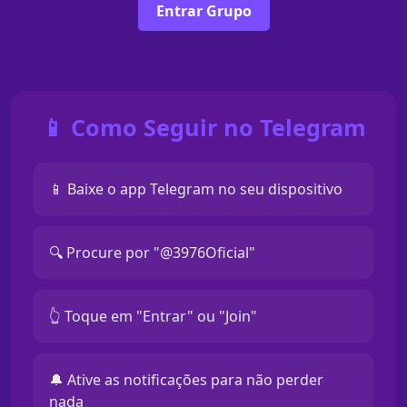
Entrar Grupo
📱 Como Seguir no Telegram
📱 Baixe o app Telegram no seu dispositivo
🔍 Procure por "@3976Oficial"
👆 Toque em "Entrar" ou "Join"
🔔 Ative as notificações para não perder
nada