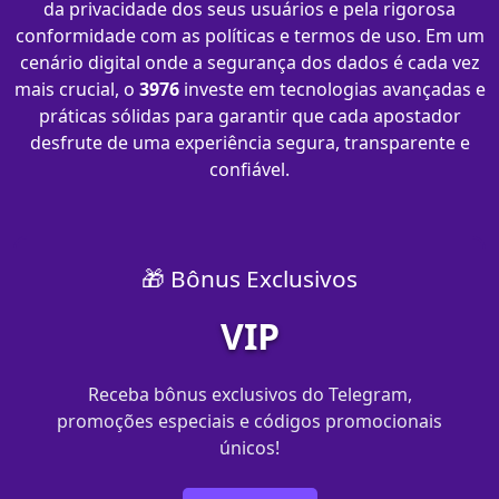
da privacidade dos seus usuários e pela rigorosa
conformidade com as políticas e termos de uso. Em um
cenário digital onde a segurança dos dados é cada vez
mais crucial, o
3976
investe em tecnologias avançadas e
práticas sólidas para garantir que cada apostador
desfrute de uma experiência segura, transparente e
confiável.
🎁 Bônus Exclusivos
VIP
Receba bônus exclusivos do Telegram,
promoções especiais e códigos promocionais
únicos!