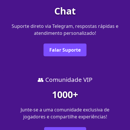
Chat
Suporte direto via Telegram, respostas rápidas e
atendimento personalizado!
Falar Suporte
👥 Comunidade VIP
1000+
Junte-se a uma comunidade exclusiva de
jogadores e compartilhe experiências!