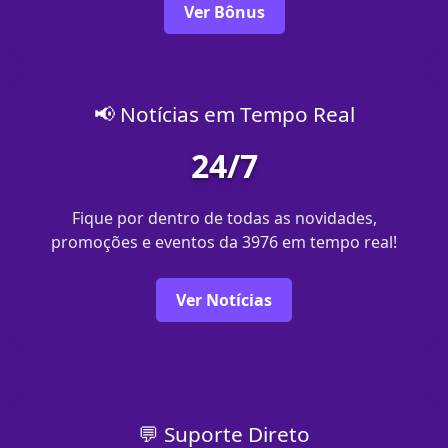
Ver Bônus
📢 Notícias em Tempo Real
24/7
Fique por dentro de todas as novidades,
promoções e eventos da 3976 em tempo real!
Ver Notícias
💬 Suporte Direto