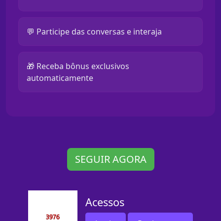
💬 Participe das conversas e interaja
🎁 Receba bônus exclusivos
automaticamente
SEGUIR AGORA
Acessos