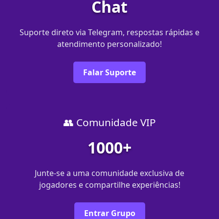
Chat
Suporte direto via Telegram, respostas rápidas e
atendimento personalizado!
Falar Suporte
👥 Comunidade VIP
1000+
Junte-se a uma comunidade exclusiva de
jogadores e compartilhe experiências!
Entrar Grupo