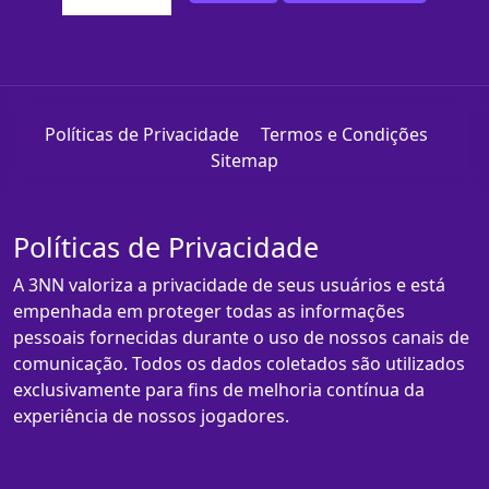
Políticas de Privacidade
Termos e Condições
Sitemap
Políticas de Privacidade
A 3NN valoriza a privacidade de seus usuários e está
empenhada em proteger todas as informações
pessoais fornecidas durante o uso de nossos canais de
comunicação. Todos os dados coletados são utilizados
exclusivamente para fins de melhoria contínua da
experiência de nossos jogadores.