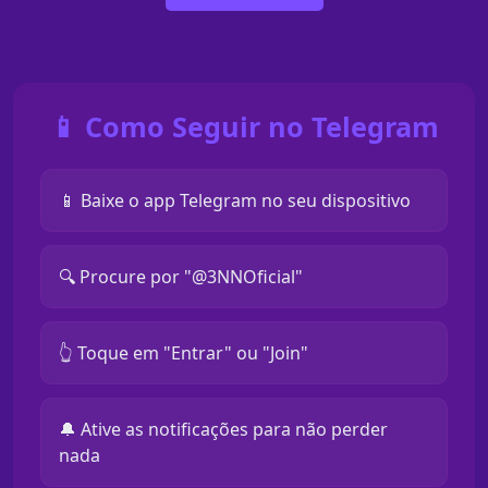
📱 Como Seguir no Telegram
📱 Baixe o app Telegram no seu dispositivo
🔍 Procure por "@3NNOficial"
👆 Toque em "Entrar" ou "Join"
🔔 Ative as notificações para não perder
nada