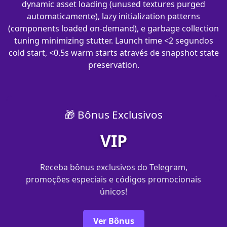
dynamic asset loading (unused textures purged
automaticamente), lazy initialization patterns
(components loaded on-demand), e garbage collection
tuning minimizing stutter. Launch time <2 segundos
cold start, <0.5s warm starts através de snapshot state
preservation.
🎁 Bônus Exclusivos
VIP
Receba bônus exclusivos do Telegram,
promoções especiais e códigos promocionais
únicos!
Ver Bônus