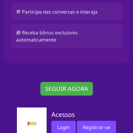
💬 Participe das conversas e interaja
🎁 Receba bônus exclusivos
automaticamente
SEGUIR AGORA
Acessos
Login
Registrar-se