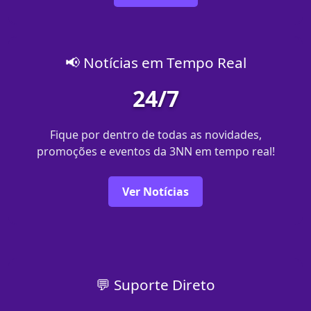
📢 Notícias em Tempo Real
24/7
Fique por dentro de todas as novidades,
promoções e eventos da 3NN em tempo real!
Ver Notícias
💬 Suporte Direto