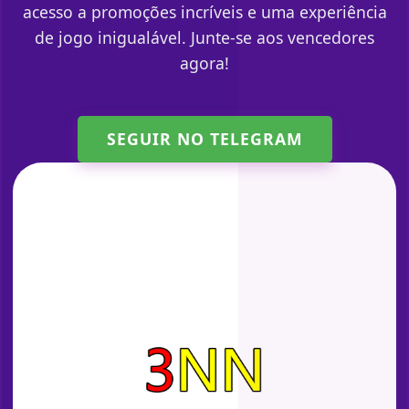
acesso a promoções incríveis e uma experiência
de jogo inigualável. Junte-se aos vencedores
agora!
SEGUIR NO TELEGRAM