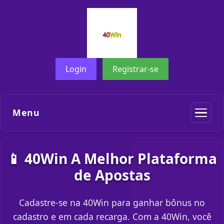
Login
Registrar-se
Menu
📱 40Win A Melhor Plataforma
de Apostas
Cadastre-se na 40Win para ganhar bônus no
cadastro e em cada recarga. Com a 40Win, você