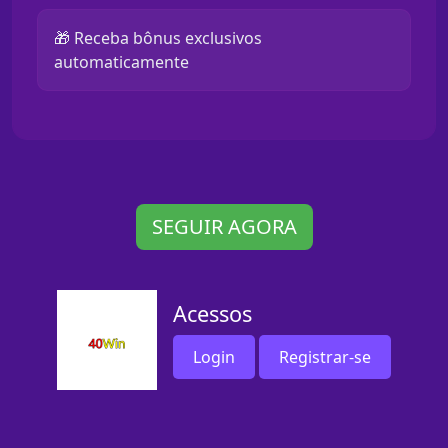
🎁 Receba bônus exclusivos
automaticamente
SEGUIR AGORA
Acessos
Login
Registrar-se