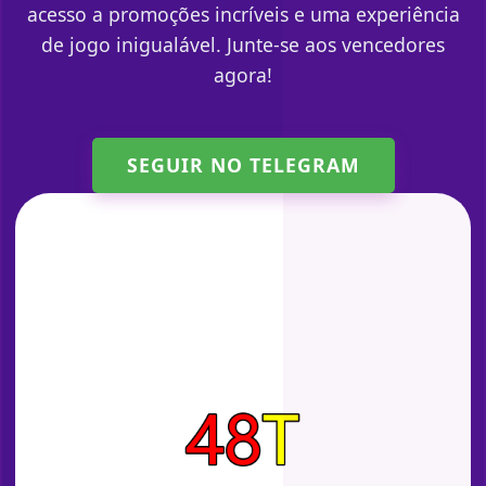
acesso a promoções incríveis e uma experiência
de jogo inigualável. Junte-se aos vencedores
agora!
SEGUIR NO TELEGRAM