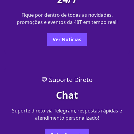
Fique por dentro de todas as novidades,
promoções e eventos da 48T em tempo real!
Ver Notícias
💬 Suporte Direto
Chat
Suporte direto via Telegram, respostas rápidas e
atendimento personalizado!