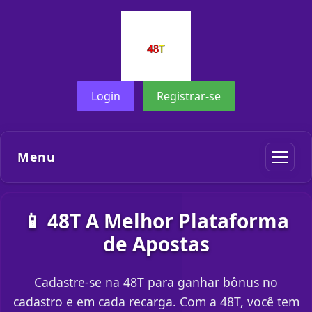
Login
Registrar-se
Menu
📱 48T A Melhor Plataforma
de Apostas
Cadastre-se na 48T para ganhar bônus no
cadastro e em cada recarga. Com a 48T, você tem