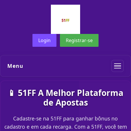
Login
Registrar-se
Menu
📱 51FF A Melhor Plataforma
de Apostas
Cadastre-se na 51FF para ganhar bônus no
cadastro e em cada recarga. Com a 51FF, você tem