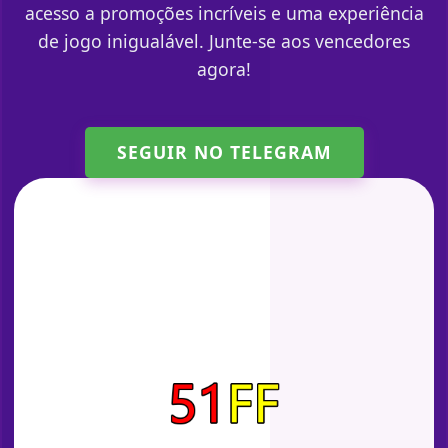
acesso a promoções incríveis e uma experiência
de jogo inigualável. Junte-se aos vencedores
agora!
SEGUIR NO TELEGRAM