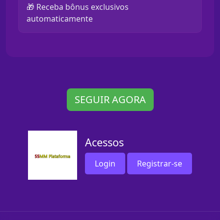
🎁 Receba bônus exclusivos
automaticamente
SEGUIR AGORA
Acessos
Login
Registrar-se