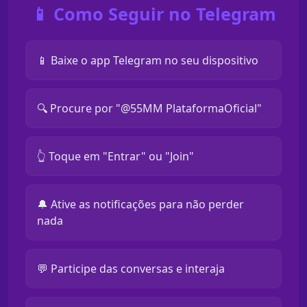
📱 Como Seguir no Telegram
📱 Baixe o app Telegram no seu dispositivo
🔍 Procure por "@55MM PlataformaOficial"
👆 Toque em "Entrar" ou "Join"
🔔 Ative as notificações para não perder
nada
💬 Participe das conversas e interaja