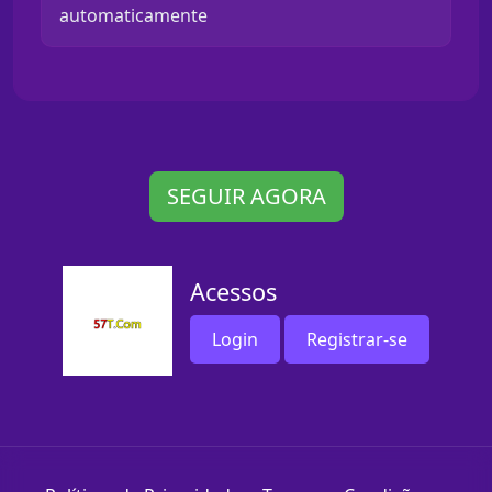
automaticamente
SEGUIR AGORA
Acessos
Login
Registrar-se