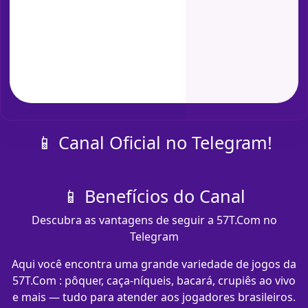
📱 Canal Oficial no Telegram!
📱 Benefícios do Canal
Descubra as vantagens de seguir a 57T.Com no
Telegram
Aqui você encontra uma grande variedade de jogos da
57T.Com : pôquer, caça-níqueis, bacará, crupiês ao vivo
e mais — tudo para atender aos jogadores brasileiros.