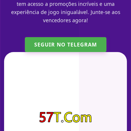
tem acesso a promoções incríveis e uma
experiência de jogo inigualável. Junte-se aos
vencedores agora!
SEGUIR NO TELEGRAM