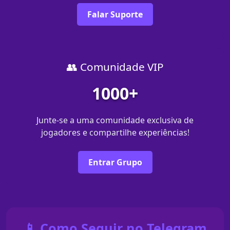
Falar Suporte
👥 Comunidade VIP
1000+
Junte-se a uma comunidade exclusiva de
jogadores e compartilhe experiências!
Entrar Grupo
📱 Como Seguir no Telegram