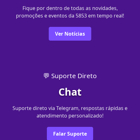
Fique por dentro de todas as novidades,
promoções e eventos da 5853 em tempo real!
Ver Notícias
💬 Suporte Direto
Chat
Suporte direto via Telegram, respostas rápidas e
atendimento personalizado!
Falar Suporte