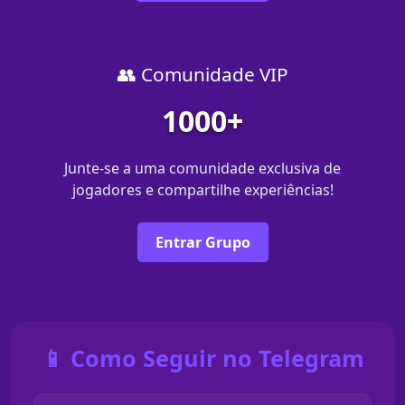
👥 Comunidade VIP
1000+
Junte-se a uma comunidade exclusiva de
jogadores e compartilhe experiências!
Entrar Grupo
📱 Como Seguir no Telegram