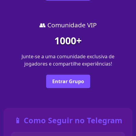
👥 Comunidade VIP
1000+
Junte-se a uma comunidade exclusiva de
jogadores e compartilhe experiências!
Entrar Grupo
📱 Como Seguir no Telegram