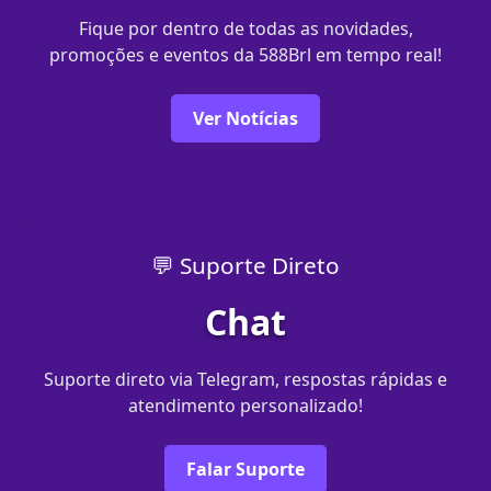
Fique por dentro de todas as novidades,
promoções e eventos da 588Brl em tempo real!
Ver Notícias
💬 Suporte Direto
Chat
Suporte direto via Telegram, respostas rápidas e
atendimento personalizado!
Falar Suporte