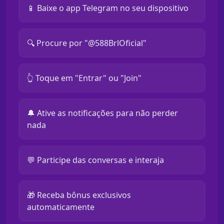
📱 Baixe o app Telegram no seu dispositivo
🔍 Procure por "@588BrlOficial"
👆 Toque em "Entrar" ou "Join"
🔔 Ative as notificações para não perder
nada
💬 Participe das conversas e interaja
🎁 Receba bônus exclusivos
automaticamente