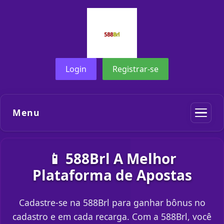
Login
Registrar-se
Menu
📱 588Brl A Melhor
Plataforma de Apostas
Cadastre-se na 588Brl para ganhar bônus no
cadastro e em cada recarga. Com a 588Brl, você