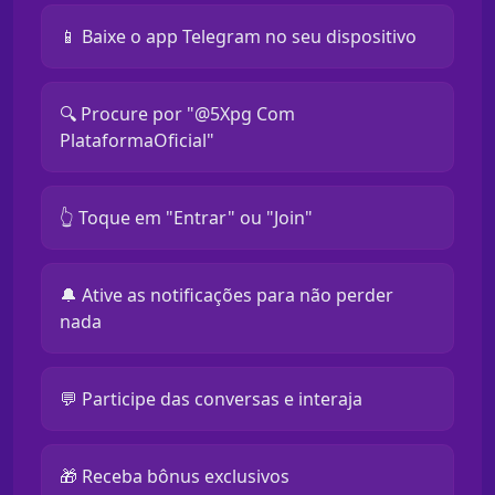
📱 Baixe o app Telegram no seu dispositivo
🔍 Procure por "@5Xpg Com
PlataformaOficial"
👆 Toque em "Entrar" ou "Join"
🔔 Ative as notificações para não perder
nada
💬 Participe das conversas e interaja
🎁 Receba bônus exclusivos