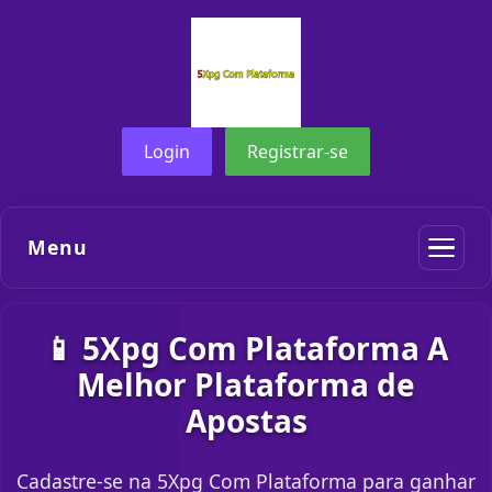
Login
Registrar-se
Menu
📱 5Xpg Com Plataforma A
Melhor Plataforma de
Apostas
Cadastre-se na 5Xpg Com Plataforma para ganhar