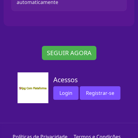
automaticamente
SEGUIR AGORA
Acessos
Login
Registrar-se
Políticas de Privacidade
Termos e Condições