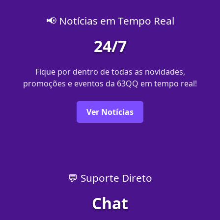
📢 Notícias em Tempo Real
24/7
Fique por dentro de todas as novidades,
promoções e eventos da 63QQ em tempo real!
Ver Notícias
💬 Suporte Direto
Chat