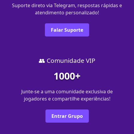
Suporte direto via Telegram, respostas rápidas e
atendimento personalizado!
Falar Suporte
👥 Comunidade VIP
1000+
Junte-se a uma comunidade exclusiva de
jogadores e compartilhe experiências!
Entrar Grupo