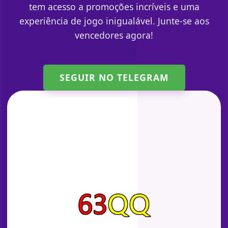
tem acesso a promoções incríveis e uma
experiência de jogo inigualável. Junte-se aos
vencedores agora!
SEGUIR NO TELEGRAM