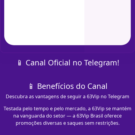
📱 Canal Oficial no Telegram!
📱 Benefícios do Canal
Descubra as vantagens de seguir a 63Vip no Telegram
Testada pelo tempo e pelo mercado, a 63Vip se mantém
na vanguarda do setor — a 63Vip Brasil oferece
promoções diversas e saques sem restrições.