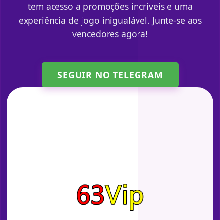
tem acesso a promoções incríveis e uma
experiência de jogo inigualável. Junte-se aos
vencedores agora!
SEGUIR NO TELEGRAM