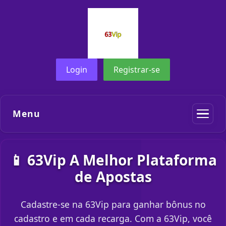
Login
Registrar-se
Menu
📱 63Vip A Melhor Plataforma
de Apostas
Cadastre-se na 63Vip para ganhar bônus no
cadastro e em cada recarga. Com a 63Vip, você