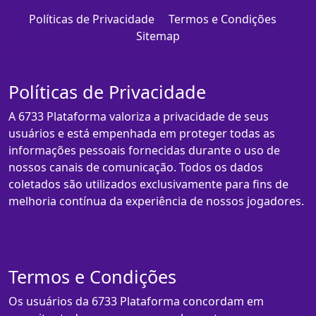
Políticas de Privacidade
Termos e Condições
Sitemap
Políticas de Privacidade
A 6733 Plataforma valoriza a privacidade de seus
usuários e está empenhada em proteger todas as
informações pessoais fornecidas durante o uso de
nossos canais de comunicação. Todos os dados
coletados são utilizados exclusivamente para fins de
melhoria contínua da experiência de nossos jogadores.
Termos e Condições
Os usuários da 6733 Plataforma concordam em