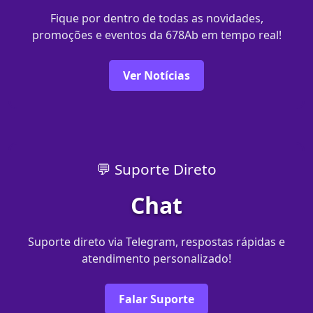
Fique por dentro de todas as novidades,
promoções e eventos da 678Ab em tempo real!
Ver Notícias
💬 Suporte Direto
Chat
Suporte direto via Telegram, respostas rápidas e
atendimento personalizado!
Falar Suporte