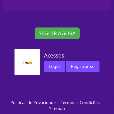
SEGUIR AGORA
Acessos
Login
Registrar-se
Políticas de Privacidade
Termos e Condições
Sitemap