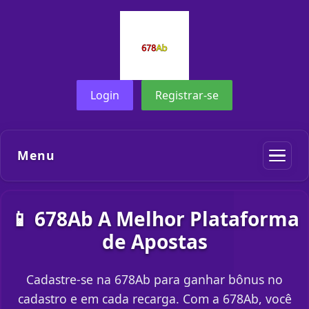
Login
Registrar-se
Menu
📱 678Ab A Melhor Plataforma
de Apostas
Cadastre-se na 678Ab para ganhar bônus no
cadastro e em cada recarga. Com a 678Ab, você