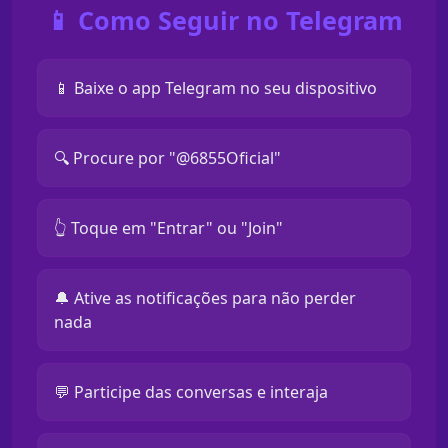
📱 Como Seguir no Telegram
📱 Baixe o app Telegram no seu dispositivo
🔍 Procure por "@6855Oficial"
👆 Toque em "Entrar" ou "Join"
🔔 Ative as notificações para não perder
nada
💬 Participe das conversas e interaja