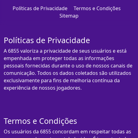
Políticas de Privacidade
Termos e Condições
Sitemap
Políticas de Privacidade
A 6855 valoriza a privacidade de seus usuários e está
empenhada em proteger todas as informações
pessoais fornecidas durante o uso de nossos canais de
comunicação. Todos os dados coletados são utilizados
exclusivamente para fins de melhoria contínua da
experiência de nossos jogadores.
Termos e Condições
Os usuários da 6855 concordam em respeitar todas as