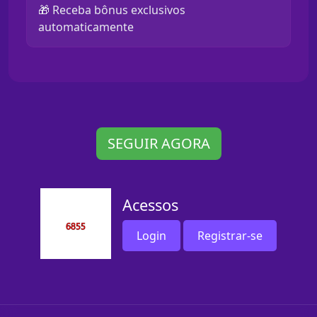
🎁 Receba bônus exclusivos
automaticamente
SEGUIR AGORA
Acessos
Login
Registrar-se