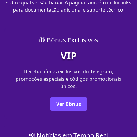
sobre qual versão baixar. A página também inclui links
para documentação adicional e suporte técnico.
🎁 Bônus Exclusivos
VIP
Receba bônus exclusivos do Telegram,
promoções especiais e códigos promocionais
únicos!
Ver Bônus
📢 Notícias em Tempo Real