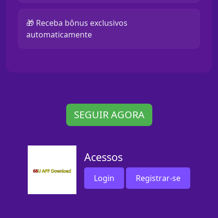
🎁 Receba bônus exclusivos
automaticamente
SEGUIR AGORA
Acessos
Login
Registrar-se