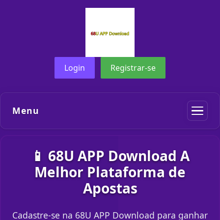
Login
Registrar-se
Menu
📱 68U APP Download A
Melhor Plataforma de
Apostas
Cadastre-se na 68U APP Download para ganhar