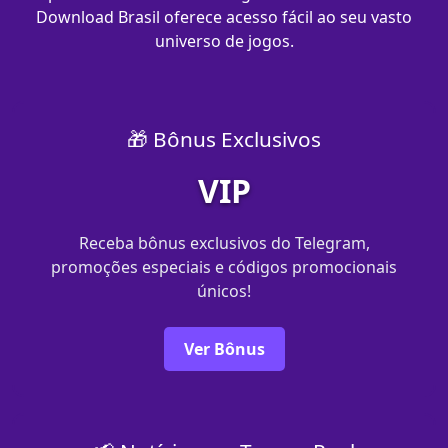
Download Brasil oferece acesso fácil ao seu vasto
universo de jogos.
🎁 Bônus Exclusivos
VIP
Receba bônus exclusivos do Telegram,
promoções especiais e códigos promocionais
únicos!
Ver Bônus