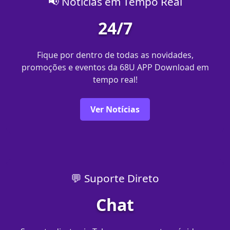
📢 Notícias em Tempo Real
24/7
Fique por dentro de todas as novidades,
promoções e eventos da 68U APP Download em
tempo real!
Ver Notícias
💬 Suporte Direto
Chat