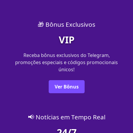
🎁 Bônus Exclusivos
VIP
Receba bônus exclusivos do Telegram,
promoções especiais e códigos promocionais
únicos!
Ver Bônus
📢 Notícias em Tempo Real
24/7