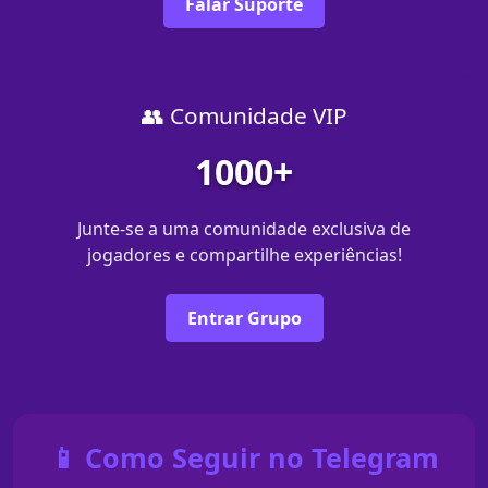
Falar Suporte
👥 Comunidade VIP
1000+
Junte-se a uma comunidade exclusiva de
jogadores e compartilhe experiências!
Entrar Grupo
📱 Como Seguir no Telegram