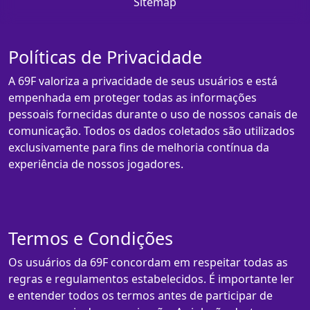
Sitemap
Políticas de Privacidade
A 69F valoriza a privacidade de seus usuários e está
empenhada em proteger todas as informações
pessoais fornecidas durante o uso de nossos canais de
comunicação. Todos os dados coletados são utilizados
exclusivamente para fins de melhoria contínua da
experiência de nossos jogadores.
Termos e Condições
Os usuários da 69F concordam em respeitar todas as
regras e regulamentos estabelecidos. É importante ler
e entender todos os termos antes de participar de