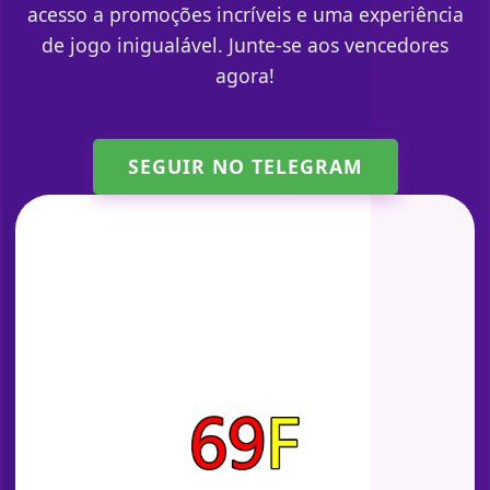
acesso a promoções incríveis e uma experiência
de jogo inigualável. Junte-se aos vencedores
agora!
SEGUIR NO TELEGRAM