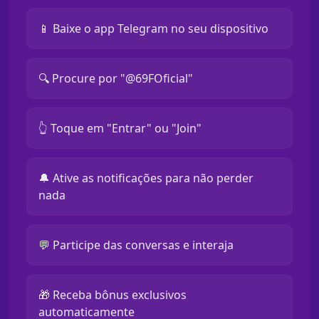
📱 Baixe o app Telegram no seu dispositivo
🔍 Procure por "@69FOficial"
👆 Toque em "Entrar" ou "Join"
🔔 Ative as notificações para não perder
nada
💬 Participe das conversas e interaja
🎁 Receba bônus exclusivos
automaticamente