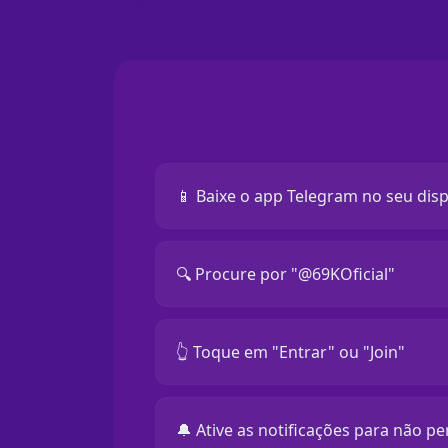
📱 Baixe o app Telegram no seu disp
🔍 Procure por "@69KOficial"
👆 Toque em "Entrar" ou "Join"
🔔 Ative as notificações para não p