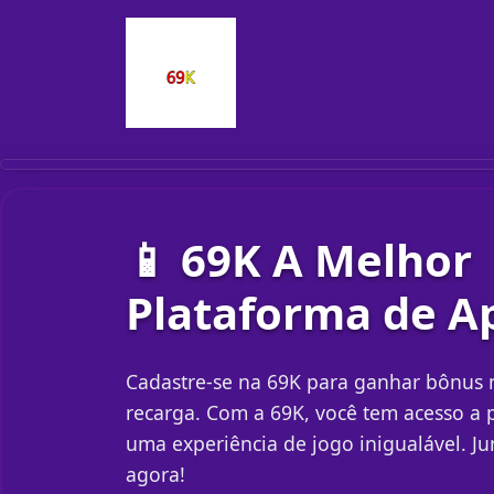
📱 69K A Melhor
Plataforma de A
Cadastre-se na 69K para ganhar bônus 
recarga. Com a 69K, você tem acesso a 
uma experiência de jogo inigualável. J
agora!