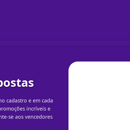
postas
no cadastro e em cada
promoções incríveis e
unte-se aos vencedores