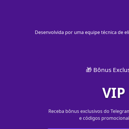
Desenvolvida por uma equipe técnica de eli
🎁 Bônus Exclu
VIP
Receba bônus exclusivos do Telegra
e códigos promocionai