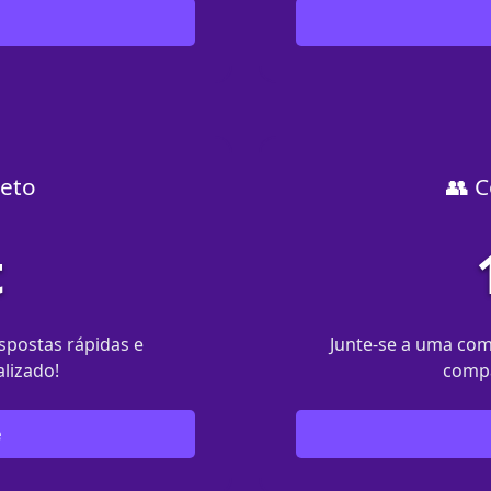
reto
👥 
t
espostas rápidas e
Junte-se a uma com
lizado!
compa
e