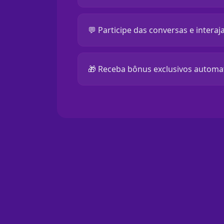
💬 Participe das conversas e interaj
🎁 Receba bônus exclusivos autom