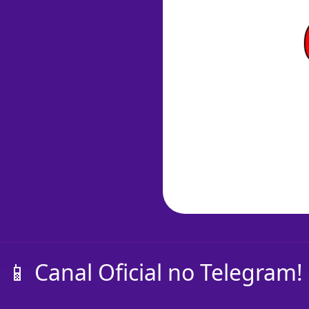
📱 Canal Oficial no Telegram!