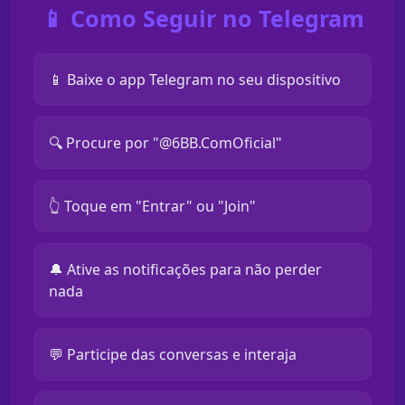
📱 Como Seguir no Telegram
📱 Baixe o app Telegram no seu dispositivo
🔍 Procure por "@6BB.ComOficial"
👆 Toque em "Entrar" ou "Join"
🔔 Ative as notificações para não perder
nada
💬 Participe das conversas e interaja