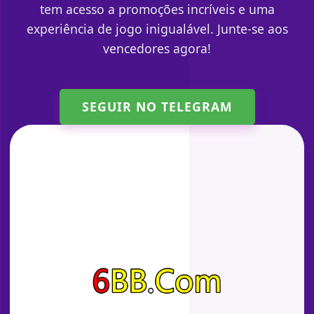
tem acesso a promoções incríveis e uma
experiência de jogo inigualável. Junte-se aos
vencedores agora!
SEGUIR NO TELEGRAM