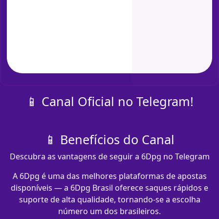
📱 Canal Oficial no Telegram!
📱 Benefícios do Canal
Descubra as vantagens de seguir a 6Dpg no Telegram
A 6Dpg é uma das melhores plataformas de apostas
disponíveis — a 6Dpg Brasil oferece saques rápidos e
suporte de alta qualidade, tornando-se a escolha
número um dos brasileiros.