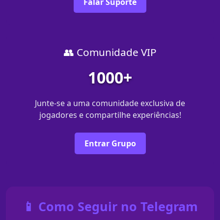
Falar Suporte
👥 Comunidade VIP
1000+
Junte-se a uma comunidade exclusiva de
jogadores e compartilhe experiências!
Entrar Grupo
📱 Como Seguir no Telegram