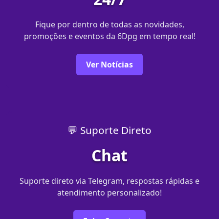
Fique por dentro de todas as novidades,
promoções e eventos da 6Dpg em tempo real!
Ver Notícias
💬 Suporte Direto
Chat
Suporte direto via Telegram, respostas rápidas e
atendimento personalizado!