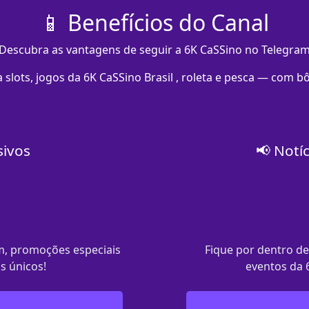
📱 Benefícios do Canal
Descubra as vantagens de seguir a 6K CaSSino no Telegra
 slots, jogos da 6K CaSSino Brasil , roleta e pesca — com
sivos
📢 Notí
m, promoções especiais
Fique por dentro d
s únicos!
eventos da 