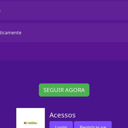
a
aticamente
SEGUIR AGORA
Acessos
Login
Registrar-se