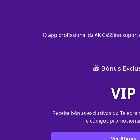
O app profissional da 6K CaSSino suporta
🎁 Bônus Exclu
VIP
Receba bônus exclusivos do Telegra
e códigos promocionai
Ver Bônus