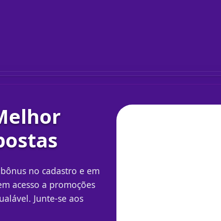
Melhor
postas
 bônus no cadastro e em
tem acesso a promoções
ualável. Junte-se aos