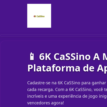
📱 6K CaSSino A 
Plataforma de A
Cadastre-se na 6K CaSSino para ganhar
cada recarga. Com a 6K CaSSino, você 
incríveis e uma experiência de jogo inig
vencedores agora!