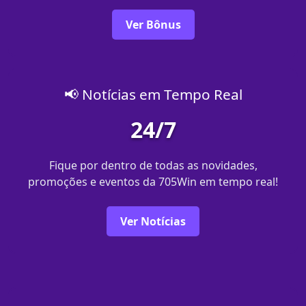
Ver Bônus
📢 Notícias em Tempo Real
24/7
Fique por dentro de todas as novidades,
promoções e eventos da 705Win em tempo real!
Ver Notícias