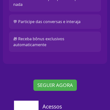
nada
💬 Participe das conversas e interaja
🎁 Receba bônus exclusivos
automaticamente
SEGUIR AGORA
Acessos