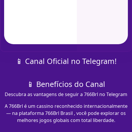
📱 Canal Oficial no Telegram!
📱 Benefícios do Canal
Descubra as vantagens de seguir a 766Brl no Telegram
A 766Brl é um cassino reconhecido internacionalmente
— na plataforma 766Brl Brasil , você pode explorar os
melhores jogos globais com total liberdade.