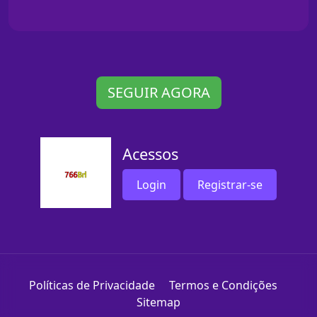
SEGUIR AGORA
Acessos
Login
Registrar-se
Políticas de Privacidade
Termos e Condições
Sitemap