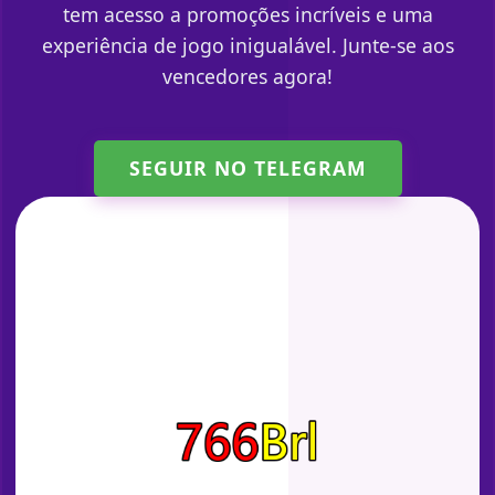
tem acesso a promoções incríveis e uma
experiência de jogo inigualável. Junte-se aos
vencedores agora!
SEGUIR NO TELEGRAM