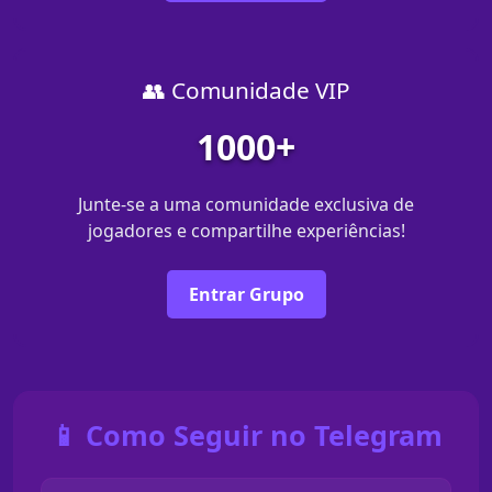
👥 Comunidade VIP
1000+
Junte-se a uma comunidade exclusiva de
jogadores e compartilhe experiências!
Entrar Grupo
📱 Como Seguir no Telegram