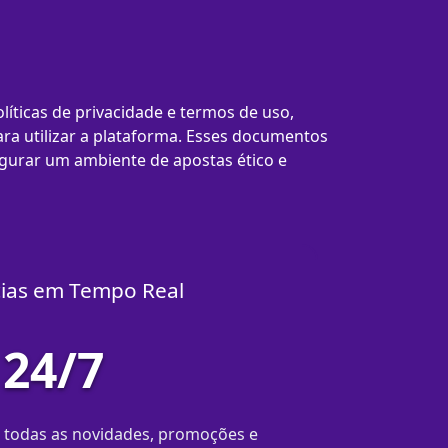
olíticas de privacidade e termos de uso,
ra utilizar a plataforma. Esses documentos
egurar um ambiente de apostas ético e
cias em Tempo Real
24/7
e todas as novidades, promoções e