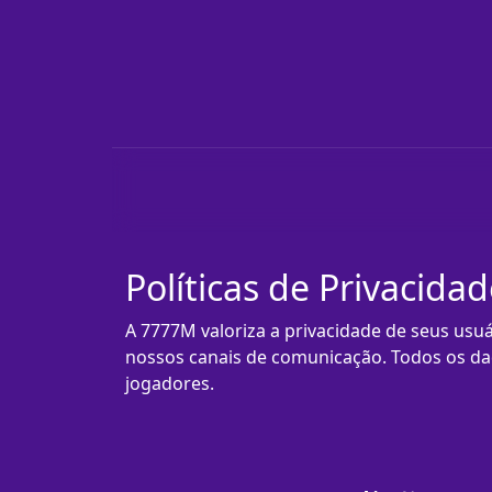
Políticas de Privacida
A 7777M valoriza a privacidade de seus us
nossos canais de comunicação. Todos os dad
jogadores.