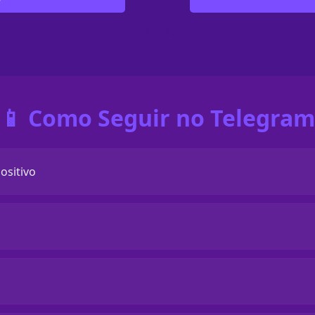
📱 Como Seguir no Telegram
ositivo