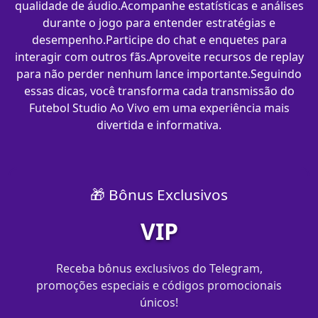
qualidade de áudio.Acompanhe estatísticas e análises
durante o jogo para entender estratégias e
desempenho.Participe do chat e enquetes para
interagir com outros fãs.Aproveite recursos de replay
para não perder nenhum lance importante.Seguindo
essas dicas, você transforma cada transmissão do
Futebol Studio Ao Vivo em uma experiência mais
divertida e informativa.
🎁 Bônus Exclusivos
VIP
Receba bônus exclusivos do Telegram,
promoções especiais e códigos promocionais
únicos!