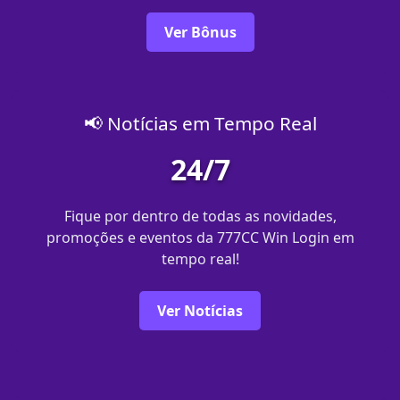
Ver Bônus
📢 Notícias em Tempo Real
24/7
Fique por dentro de todas as novidades,
promoções e eventos da 777CC Win Login em
tempo real!
Ver Notícias