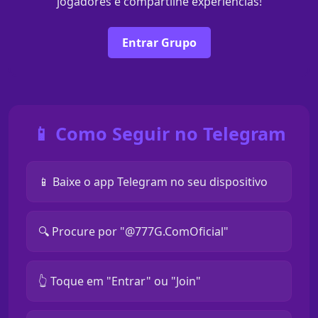
jogadores e compartilhe experiências!
Entrar Grupo
📱 Como Seguir no Telegram
📱 Baixe o app Telegram no seu dispositivo
🔍 Procure por "@777G.ComOficial"
👆 Toque em "Entrar" ou "Join"