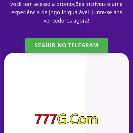
você tem acesso a promoções incríveis e uma
experiência de jogo inigualável. Junte-se aos
vencedores agora!
SEGUIR NO TELEGRAM