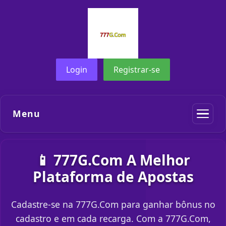
Login
Registrar-se
Menu
📱 777G.Com A Melhor
Plataforma de Apostas
Cadastre-se na 777G.Com para ganhar bônus no
cadastro e em cada recarga. Com a 777G.Com,