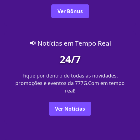
Ver Bônus
📢 Notícias em Tempo Real
24/7
Fique por dentro de todas as novidades,
promoções e eventos da 777G.Com em tempo
real!
Ver Notícias