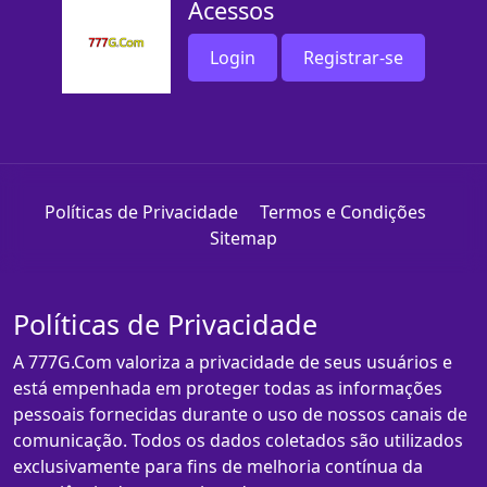
Acessos
Login
Registrar-se
Políticas de Privacidade
Termos e Condições
Sitemap
Políticas de Privacidade
A 777G.Com valoriza a privacidade de seus usuários e
está empenhada em proteger todas as informações
pessoais fornecidas durante o uso de nossos canais de
comunicação. Todos os dados coletados são utilizados
exclusivamente para fins de melhoria contínua da