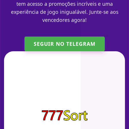
tem acesso a promoções incríveis e uma
experiência de jogo inigualável. Junte-se aos
vencedores agora!
SEGUIR NO TELEGRAM