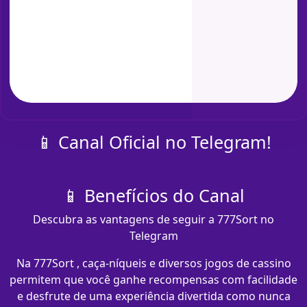
📱 Canal Oficial no Telegram!
📱 Benefícios do Canal
Descubra as vantagens de seguir a 777Sort no
Telegram
Na 777Sort , caça-níqueis e diversos jogos de cassino
permitem que você ganhe recompensas com facilidade
e desfrute de uma experiência divertida como nunca