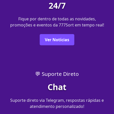
24/7
Fique por dentro de todas as novidades,
promoções e eventos da 777Sort em tempo real!
Ver Notícias
💬 Suporte Direto
Chat
Suporte direto via Telegram, respostas rápidas e
atendimento personalizado!