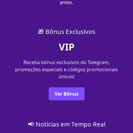
antes.
🎁 Bônus Exclusivos
VIP
Receba bônus exclusivos do Telegram,
promoções especiais e códigos promocionais
únicos!
Ver Bônus
📢 Notícias em Tempo Real