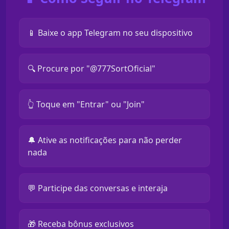
📱 Baixe o app Telegram no seu dispositivo
🔍 Procure por "@777SortOficial"
👆 Toque em "Entrar" ou "Join"
🔔 Ative as notificações para não perder
nada
💬 Participe das conversas e interaja
🎁 Receba bônus exclusivos