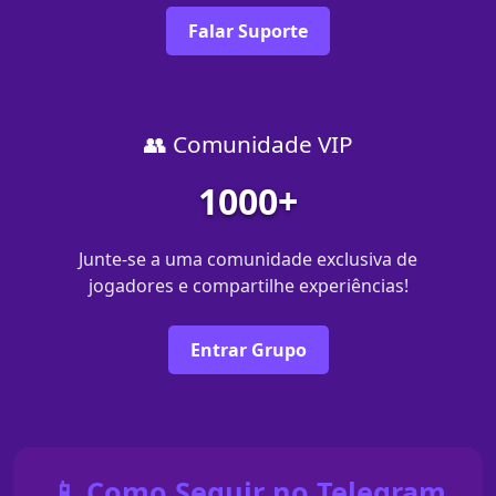
Falar Suporte
👥 Comunidade VIP
1000+
Junte-se a uma comunidade exclusiva de
jogadores e compartilhe experiências!
Entrar Grupo
📱 Como Seguir no Telegram