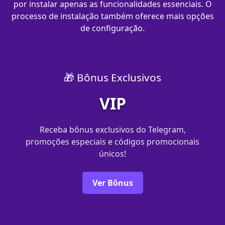
por instalar apenas as funcionalidades essenciais. O
processo de instalação também oferece mais opções
de configuração.
🎁 Bônus Exclusivos
VIP
Receba bônus exclusivos do Telegram,
promoções especiais e códigos promocionais
únicos!
Ver Bônus