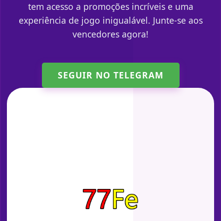
tem acesso a promoções incríveis e uma
experiência de jogo inigualável. Junte-se aos
vencedores agora!
SEGUIR NO TELEGRAM