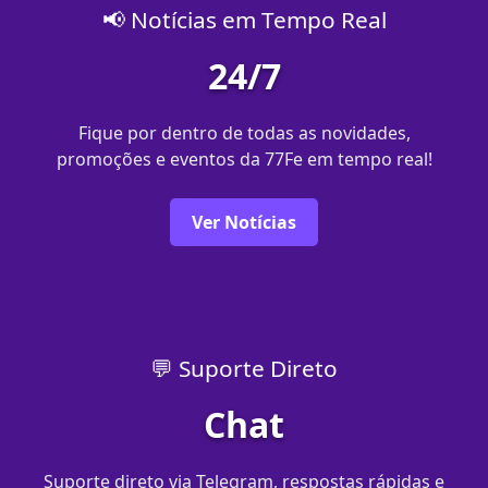
📢 Notícias em Tempo Real
24/7
Fique por dentro de todas as novidades,
promoções e eventos da 77Fe em tempo real!
Ver Notícias
💬 Suporte Direto
Chat
Suporte direto via Telegram, respostas rápidas e