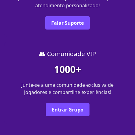
atendimento personalizado!
Falar Suporte
👥 Comunidade VIP
1000+
Junte-se a uma comunidade exclusiva de
jogadores e compartilhe experiências!
Entrar Grupo