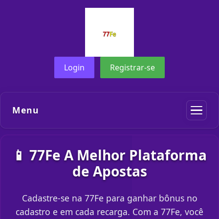
Login
Registrar-se
Menu
📱 77Fe A Melhor Plataforma
de Apostas
Cadastre-se na 77Fe para ganhar bônus no
cadastro e em cada recarga. Com a 77Fe, você