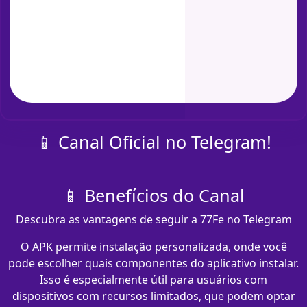
📱 Canal Oficial no Telegram!
📱 Benefícios do Canal
Descubra as vantagens de seguir a 77Fe no Telegram
O APK permite instalação personalizada, onde você
pode escolher quais componentes do aplicativo instalar.
Isso é especialmente útil para usuários com
dispositivos com recursos limitados, que podem optar