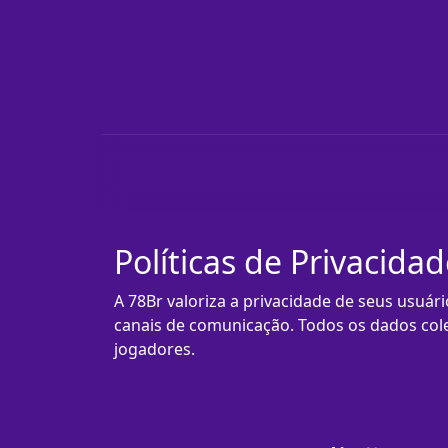
Políticas de Privacida
A 78Br valoriza a privacidade de seus usuá
canais de comunicação. Todos os dados cole
jogadores.