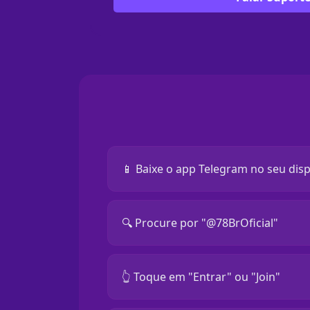
📱 Baixe o app Telegram no seu disp
🔍 Procure por "@78BrOficial"
👆 Toque em "Entrar" ou "Join"