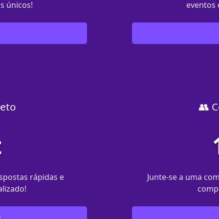
s únicos!
eventos 
reto
👥 
t
espostas rápidas e
Junte-se a uma com
lizado!
compa
e