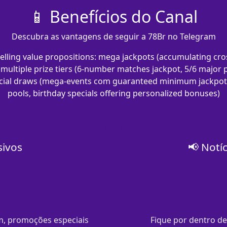
📱 Benefícios do Canal
Descubra as vantagens de seguir a 78Br no Telegram
lling value propositions: mega jackpots (accumulating cro
ultiple prize tiers (6-number matches jackpot, 5/6 major p
pecial draws (mega-events com guaranteed minimum jackpo
pools, birthday specials offering personalized bonuses)
sivos
📢 Notí
m, promoções especiais
Fique por dentro d