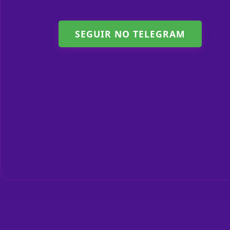
SEGUIR NO TELEGRAM