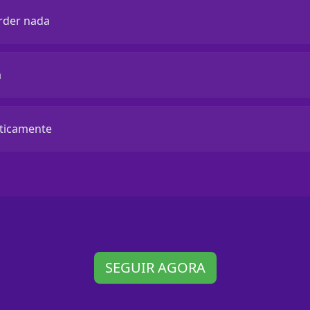
erder nada
a
aticamente
SEGUIR AGORA