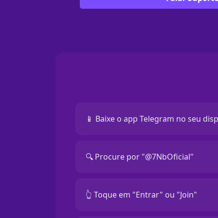
📱 Baixe o app Telegram no seu disp
🔍 Procure por "@7NbOficial"
👆 Toque em "Entrar" ou "Join"