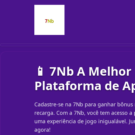
📱 7Nb A Melhor
Plataforma de A
Cadastre-se na 7Nb para ganhar bônus 
recarga. Com a 7Nb, você tem acesso a 
uma experiência de jogo inigualável. J
agora!