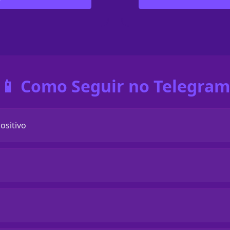
📱 Como Seguir no Telegram
ositivo