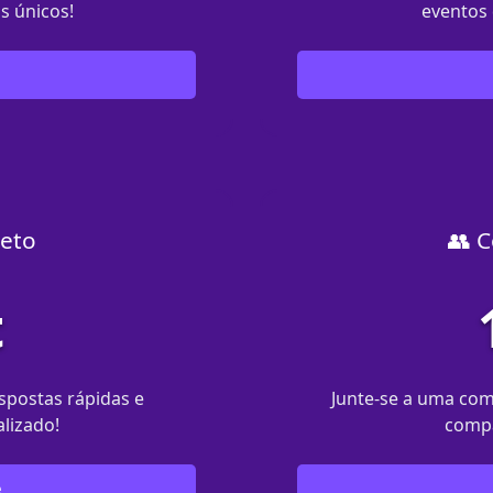
s únicos!
eventos 
reto
👥 
t
espostas rápidas e
Junte-se a uma com
lizado!
compa
e