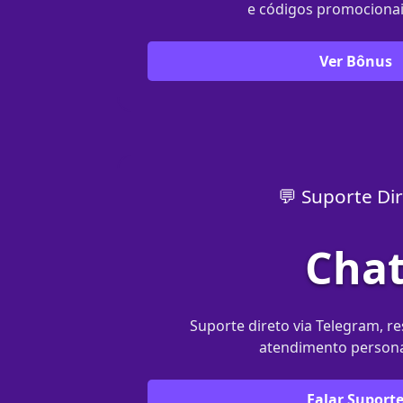
e códigos promocionai
Ver Bônus
💬 Suporte Di
Cha
Suporte direto via Telegram, r
atendimento persona
Falar Suport