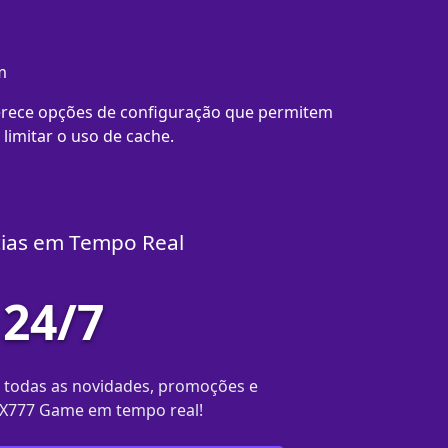
m
ferece opções de configuração que permitem
limitar o uso de cache.
cias em Tempo Real
24/7
e todas as novidades, promoções e
7X777 Game em tempo real!