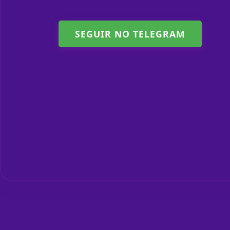
SEGUIR NO TELEGRAM