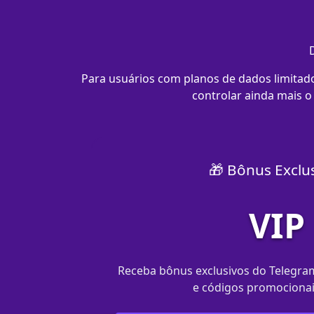
Para usuários com planos de dados limitad
controlar ainda mais o
🎁 Bônus Exclu
VIP
Receba bônus exclusivos do Telegra
e códigos promocionai