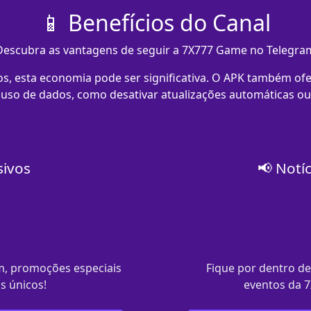
📱 Benefícios do Canal
Descubra as vantagens de seguir a 7X777 Game no Telegra
os, esta economia pode ser significativa. O APK também o
 uso de dados, como desativar atualizações automáticas ou 
sivos
📢 Notí
m, promoções especiais
Fique por dentro d
s únicos!
eventos da 