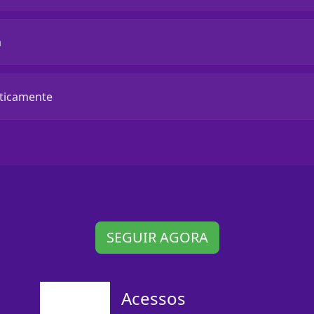
a
aticamente
SEGUIR AGORA
Acessos