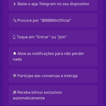
📱 Baixe o app Telegram no seu dispositivo
🔍 Procure por "@888WinOficial"
👆 Toque em "Entrar" ou "Join"
🔔 Ative as notificações para não perder
nada
💬 Participe das conversas e interaja
🎁 Receba bônus exclusivos
automaticamente