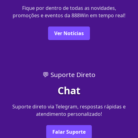
Fique por dentro de todas as novidades,
promoções e eventos da 888Win em tempo real!
Ver Notícias
💬 Suporte Direto
Chat
Suporte direto via Telegram, respostas rápidas e
atendimento personalizado!
Falar Suporte