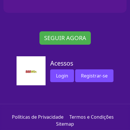
SEGUIR AGORA
Acessos
Login
Registrar-se
Políticas de Privacidade
Termos e Condições
Sitemap