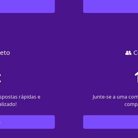
reto
👥 
t
espostas rápidas e
Junte-se a uma com
lizado!
compa
e