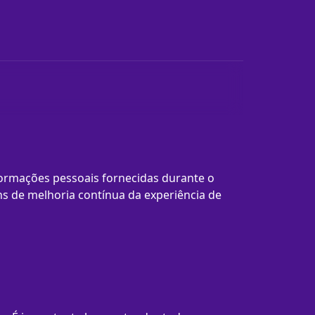
formações pessoais fornecidas durante o
ns de melhoria contínua da experiência de