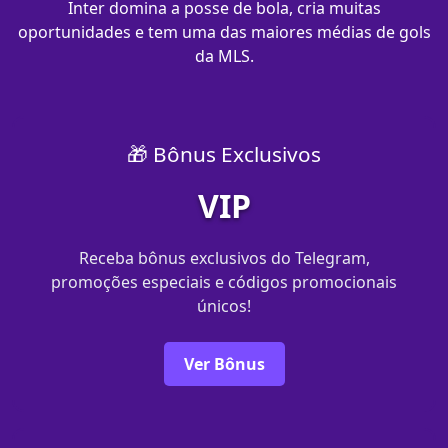
Inter domina a posse de bola, cria muitas
oportunidades e tem uma das maiores médias de gols
da MLS.
🎁 Bônus Exclusivos
VIP
Receba bônus exclusivos do Telegram,
promoções especiais e códigos promocionais
únicos!
Ver Bônus